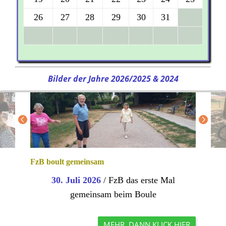
26
27
28
29
30
31
Bilder der Jahre 2026/2025 & 2024
FzB boult gemeinsam
30. Juli 2026
/ FzB das erste Mal
gemeinsam beim Boule
MEHR, DANN KLICK HIER