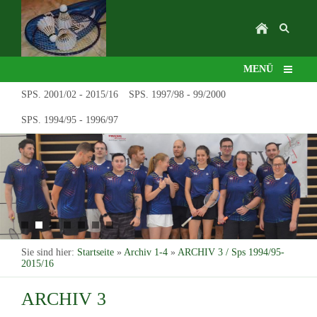
MENÜ
SPS. 2001/02 - 2015/16
SPS. 1997/98 - 99/2000
SPS. 1994/95 - 1996/97
Sie sind hier:
Startseite
»
Archiv 1-4
»
ARCHIV 3 / Sps 1994/95-
2015/16
ARCHIV 3