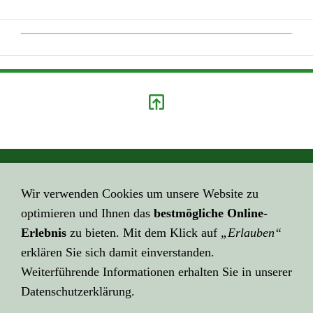
GEHE HIER ZUM ...
Wir verwenden Cookies um unsere Website zu
Impressum
optimieren und Ihnen das
bestmögliche Online-
HIER GEHT ES ZUR ...
Erlebnis
zu bieten. Mit dem Klick auf
„Erlauben“
Datenschutzerklärung
erklären Sie sich damit einverstanden.
Weiterführende Informationen erhalten Sie in unserer
KLICK HIER ZU LINK ...
Datenschutzerklärung.
Über Links ...