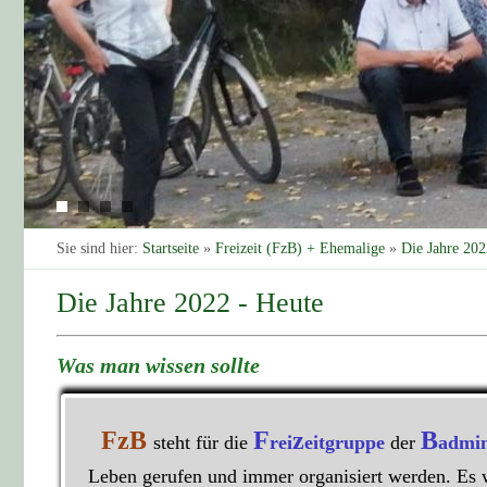
Sie sind hier:
Startseite
»
Freizeit (FzB) + Ehemalige
»
Die Jahre 202
Die Jahre 2022 - Heute
Was man wissen sollte
FzB
F
z
B
steht für die
rei
eitgruppe
der
admin
Leben gerufen und immer organisiert werden. Es 