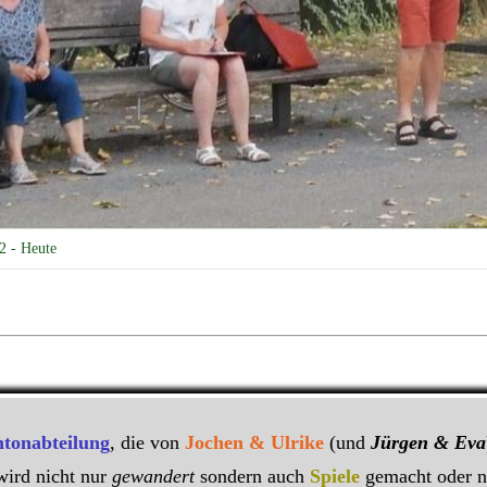
2 - Heute
tonabteilung
, die von
Jochen & Ulrike
(und
Jürgen & Eva
wird nicht nur
gewandert
sondern auch
Spiele
gemacht oder n